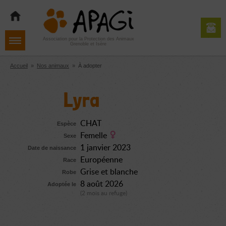
Aller
Aller
Aller
à
au
au
la
contenu
pied
navigation
de
Association pour la Protection des Animaux
Grenoble et Isère
page
Accueil
»
Nos animaux
»
À adopter
Lyra
CHAT
Espèce
Femelle
Sexe
1 janvier 2023
Date de naissance
Européenne
Race
Grise et blanche
Robe
8 août 2026
Adoptée le
(2 mois au refuge)