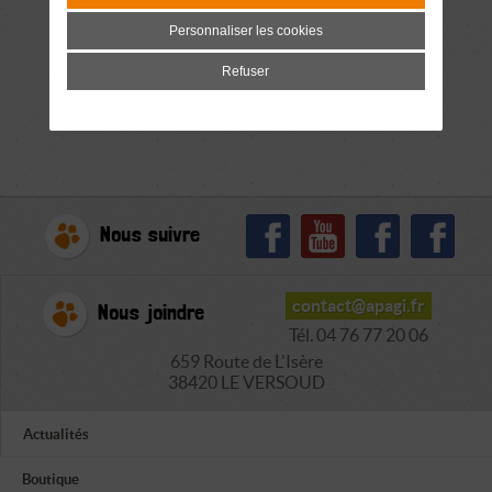
Personnaliser les cookies
Refuser
Nous suivre
contact@apagi.fr
Nous joindre
Tél. 04 76 77 20 06
659 Route de L'Isère
38420 LE VERSOUD
Actualités
Boutique