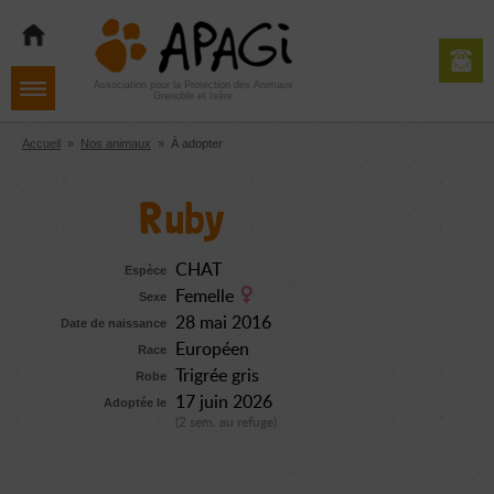
Aller
Aller
Aller
à
au
au
la
contenu
pied
navigation
de
Association pour la Protection des Animaux
Grenoble et Isère
page
Accueil
»
Nos animaux
»
À adopter
Ruby
CHAT
Espèce
Femelle
Sexe
28 mai 2016
Date de naissance
Européen
Race
Trigrée gris
Robe
17 juin 2026
Adoptée le
(2 sem. au refuge)