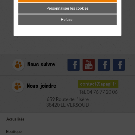
Personnaliser les cookies
Refuser
Nous suivre
contact@apagi.fr
Nous joindre
Tél. 04 76 77 20 06
659 Route de L'Isère
38420 LE VERSOUD
Actualités
Boutique