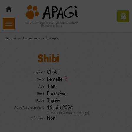
Aller
Aller
Aller
à
au
au
la
contenu
pied
navigation
de
Association pour la Protection des Animaux
Grenoble et Isère
page
Accueil
»
Nos animaux
»
À adopter
Shibi
CHAT
Espèce
Femelle
Sexe
1 an
Âge
Européen
Race
Tigrée
Robe
16 juin 2026
Au refuge depuis le
(1 mois et 3 sem. au refuge)
Non
Stérilisée