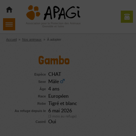
Aller
Aller
Aller
à
au
au
la
contenu
pied
navigation
de
Association pour la Protection des Animaux
Grenoble et Isère
page
Accueil
»
Nos animaux
»
À adopter
Gambo
CHAT
Espèce
Mâle
Sexe
4 ans
Âge
Européen
Race
Tigré et blanc
Robe
6 mai 2026
Au refuge depuis le
(3 mois au refuge)
Oui
Castré