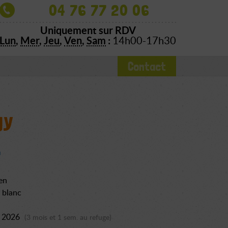
04 76 77 20 06
Uniquement sur RDV
Lun
,
Mer
,
Jeu
,
Ven
,
Sam
:
14h00-17h30
Contact
gy
en
t blanc
l 2026
(3 mois et 1 sem. au refuge)