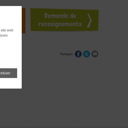
doption ?
Demande de
ours
renseignements
 site web
lyses
Partager
efuser