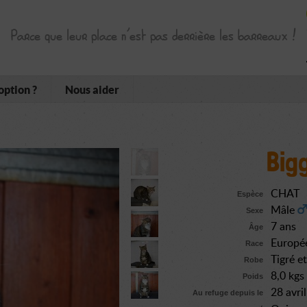
Parce que leur place n’est pas derrière les barreaux !
option ?
Nous aider
Big
CHAT
Espèce
Mâle
Sexe
7 ans
Âge
Europé
Race
Tigré e
Robe
8,0 kgs
Poids
28 avri
Au refuge depuis le