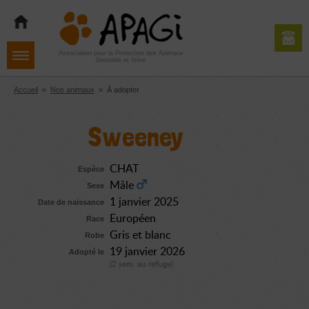
Aller
Aller
Aller
à
au
au
la
contenu
pied
navigation
de
Association pour la Protection des Animaux
Grenoble et Isère
page
Accueil
»
Nos animaux
»
À adopter
Sweeney
CHAT
Espèce
Mâle
Sexe
1 janvier 2025
Date de naissance
Européen
Race
Gris et blanc
Robe
19 janvier 2026
Adopté le
(2 sem. au refuge)