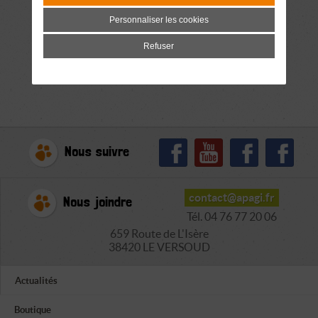
Personnaliser les cookies
Refuser
Nous suivre
contact@apagi.fr
Nous joindre
Tél. 04 76 77 20 06
659 Route de L'Isère
38420 LE VERSOUD
Actualités
Boutique