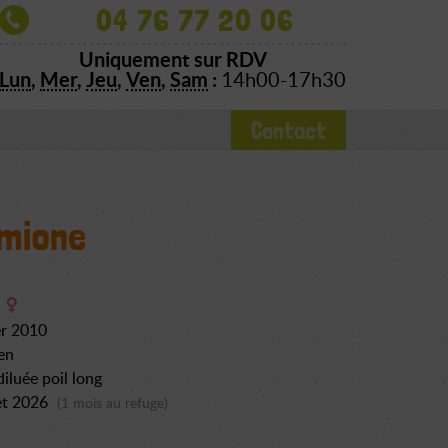
04 76 77 20 06
Uniquement sur RDV
Lun
,
Mer
,
Jeu
,
Ven
,
Sam
:
14h00-17h30
Contact
mione
er 2010
en
diluée poil long
let 2026
(1 mois au refuge)