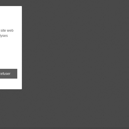
 site web
lyses
efuser