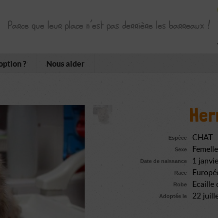
Parce que leur place n’est pas derrière les barreaux !
option ?
Nous aider
Her
CHAT
Espèce
Femelle
Sexe
1 janvi
Date de naissance
Europé
Race
Ecaille 
Robe
22 juil
Adoptée le