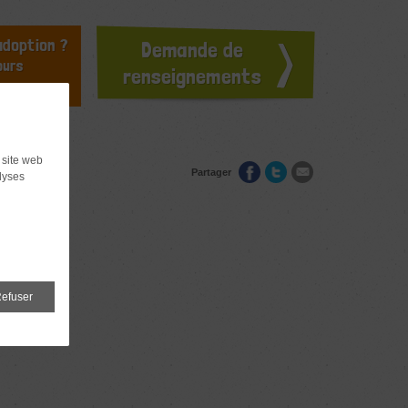
doption ?
Demande de
ours
renseignements
 site web
Partager
lyses
efuser