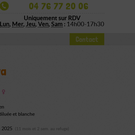
04 76 77 20 06
Uniquement sur RDV
Lun
,
Mer
,
Jeu
,
Ven
,
Sam
:
14h00-17h30
Contact
va
en
 diluée et blanche
t 2025
(11 mois et 2 sem. au refuge)