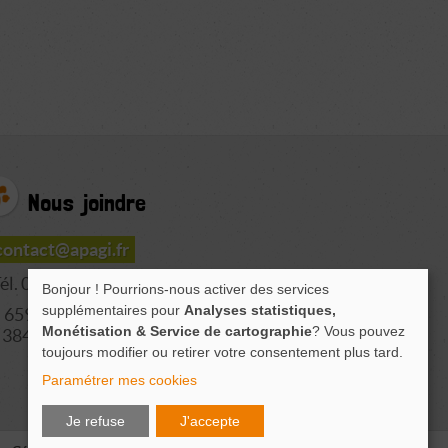
Nous joindre
contact@apagi.fr
él. 04 76 77 20 06
Bonjour ! Pourrions-nous activer des services
supplémentaires pour
Analyses statistiques,
659 Route de L'Isère
Monétisation & Service de cartographie
? Vous pouvez
38420 LE VERSOUD
toujours modifier ou retirer votre consentement plus tard.
Paramétrer mes cookies
Je refuse
J'accepte