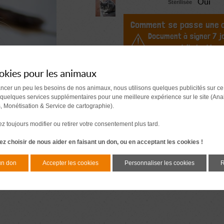
Oui
Stérilisée
Comment se passe une a
Document à signer 7 j
avant l'adoption
okies pour les animaux
ancer un peu les besoins de nos animaux, nous utilisons quelques publicités sur ce
 quelques services supplémentaires pour une meilleure expérience sur le site (Ana
s, Monétisation & Service de cartographie).
 toujours modifier ou retirer votre consentement plus tard.
z choisir de nous aider en faisant un don, ou en acceptant les cookies !
un don
Accepter les cookies
Personnaliser les cookies
R