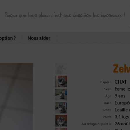
Parce que leur place n’est pas derrière les barreaux !
option ?
Nous aider
Zel
CHAT
Espèce
Femelle
Sexe
9 ans
Âge
Europé
Race
Ecaille
Robe
3,1 kgs
Poids
26 aoû
Au refuge depuis le