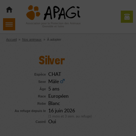
Aller
Aller
Aller
à
au
au
la
contenu
pied
navigation
de
Association pour la Protection des Animaux
Grenoble et Isère
page
Accueil
»
Nos animaux
»
À adopter
Silver
CHAT
Espèce
Mâle
Sexe
5 ans
Âge
Européen
Race
Blanc
Robe
16 juin 2026
Au refuge depuis le
(1 mois et 3 sem. au refuge)
Oui
Castré