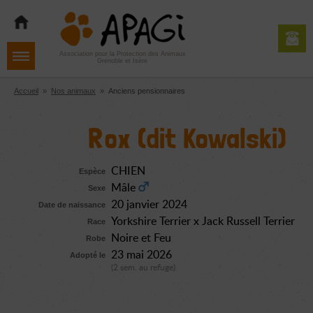
Aller
Aller
Aller
à
au
au
la
contenu
pied
navigation
de
Association pour la Protection des Animaux
Grenoble et Isère
page
Accueil
»
Nos animaux
»
Anciens pensionnaires
Rox (dit Kowalski)
CHIEN
Espèce
Mâle
Sexe
20 janvier 2024
Date de naissance
Yorkshire Terrier x Jack Russell Terrier
Race
Noire et Feu
Robe
23 mai 2026
Adopté le
(2 sem. au refuge)