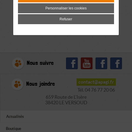
Personnaliser les cookies
Refuser
Nous suivre
contact@apagi.fr
Nous joindre
Tél. 04 76 77 20 06
659 Route de L'Isère
38420 LE VERSOUD
Actualités
Boutique