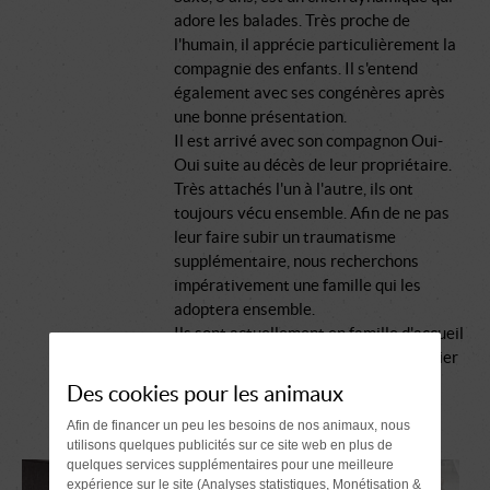
adore les balades. Très proche de
l'humain, il apprécie particulièrement la
compagnie des enfants. Il s'entend
également avec ses congénères après
une bonne présentation.
Il est arrivé avec son compagnon Oui-
Oui suite au décès de leur propriétaire.
Très attachés l'un à l'autre, ils ont
toujours vécu ensemble. Afin de ne pas
leur faire subir un traumatisme
supplémentaire, nous recherchons
impérativement une famille qui les
adoptera ensemble.
Ils sont actuellement en famille d'accueil
où ils attendent patiemment leur panier
retraite !
Des cookies pour les animaux
Afin de financer un peu les besoins de nos animaux, nous
utilisons quelques publicités sur ce site web en plus de
quelques services supplémentaires pour une meilleure
expérience sur le site (Analyses statistiques, Monétisation &