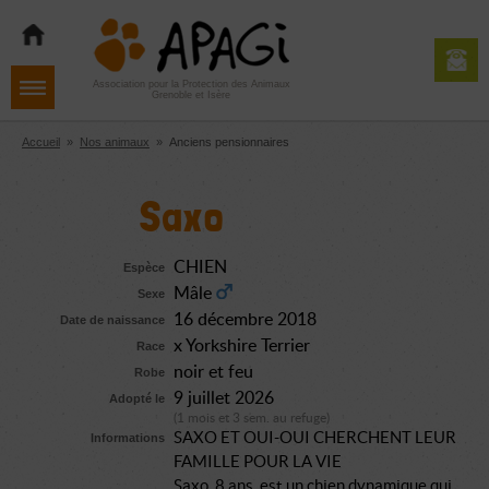
Aller
Aller
Aller
à
au
au
la
contenu
pied
navigation
de
Association pour la Protection des Animaux
Grenoble et Isère
page
Accueil
»
Nos animaux
»
Anciens pensionnaires
Saxo
CHIEN
Espèce
Mâle
Sexe
16 décembre 2018
Date de naissance
x Yorkshire Terrier
Race
noir et feu
Robe
9 juillet 2026
Adopté le
(1 mois et 3 sem. au refuge)
SAXO ET OUI-OUI CHERCHENT LEUR
Informations
FAMILLE POUR LA VIE
Saxo, 8 ans, est un chien dynamique qui