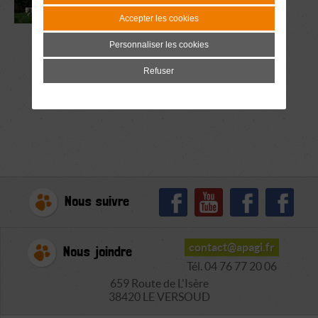
Accepter les cookies
Personnaliser les cookies
Refuser
Nous suivre
contact@apagi.fr
Nous joindre
Tél. 04 76 77 20 06
659 Route de L'Isère
38420 LE VERSOUD