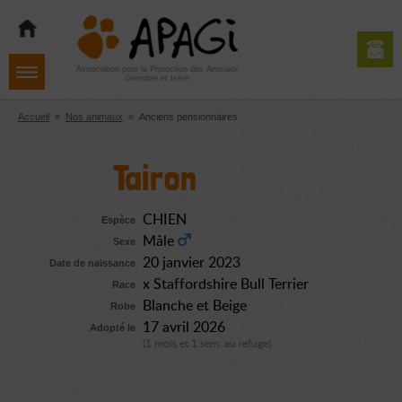
Aller
Aller
Aller
à
au
au
la
contenu
pied
navigation
de
Association pour la Protection des Animaux
Grenoble et Isère
page
Accueil
»
Nos animaux
»
Anciens pensionnaires
Tairon
CHIEN
Espèce
Mâle
Sexe
20 janvier 2023
Date de naissance
x Staffordshire Bull Terrier
Race
Blanche et Beige
Robe
17 avril 2026
Adopté le
(1 mois et 1 sem. au refuge)