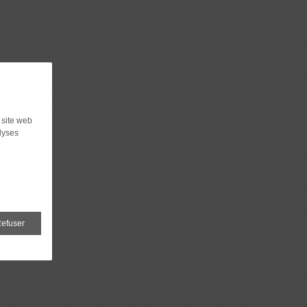
 site web
lyses
efuser