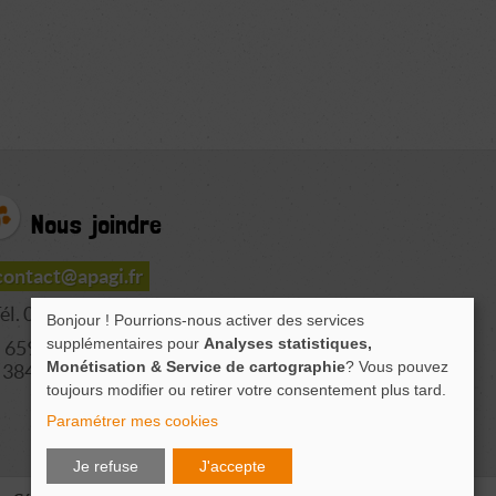
Nous joindre
contact@apagi.fr
él. 04 76 77 20 06
Bonjour ! Pourrions-nous activer des services
supplémentaires pour
Analyses statistiques,
659 Route de L'Isère
Monétisation & Service de cartographie
? Vous pouvez
38420 LE VERSOUD
toujours modifier ou retirer votre consentement plus tard.
Paramétrer mes cookies
Je refuse
J'accepte