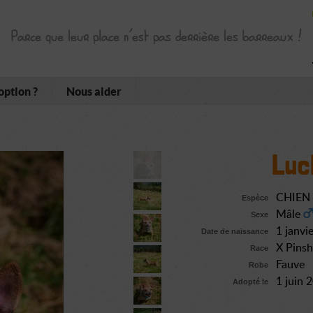
Parce que leur place n’est pas derrière les barreaux !
option ?
Nous aider
Luc
CHIEN
Espèce
Mâle
Sexe
1 janvi
Date de naissance
X Pinsh
Race
Fauve
Robe
1 juin 
Adopté le