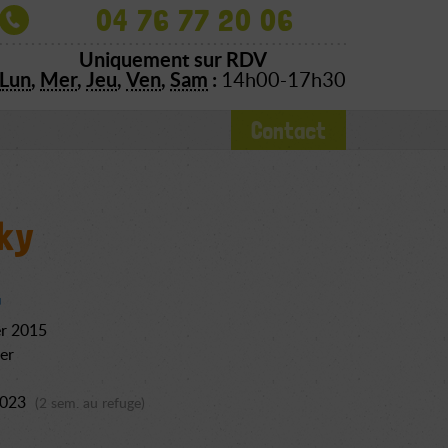
04 76 77 20 06
Uniquement sur RDV
Lun
,
Mer
,
Jeu
,
Ven
,
Sam
:
14h00-17h30
Contact
ky
er 2015
er
2023
(2 sem. au refuge)