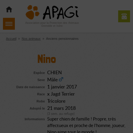
Aller
Aller
Aller
à
au
au
la
contenu
pied
navigation
de
Association pour la Protection des Animaux
Grenoble et Isère
page
Accueil
»
Nos animaux
»
Anciens pensionnaires
Nino
CHIEN
Espèce
Mâle
Sexe
1 janvier 2017
Date de naissance
x Jagd Terrier
Race
Tricolore
Robe
21 mars 2018
Adopté le
(3 sem. au refuge)
Super chien de famille ! Propre, très
Informations
affectueux et proche de l'homme, joueur,
Nino aime tout le monde !