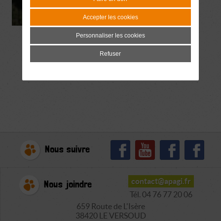
Accepter les cookies
Personnaliser les cookies
Refuser
Nous suivre
contact@apagi.fr
Nous joindre
Tél. 04 76 77 20 06
659 Route de L'Isère
38420 LE VERSOUD