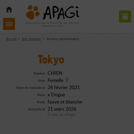
Aller
Aller
Aller
à
au
au
la
contenu
pied
navigation
de
Association pour la Protection des Animaux
Grenoble et Isère
page
Accueil
»
Nos animaux
»
Anciens pensionnaires
Tokyo
CHIEN
Espèce
Femelle
Sexe
24 février 2021
Date de naissance
x Dogue
Race
fauve et blanche
Robe
21 mars 2026
Adoptée le
(2 sem. au refuge)