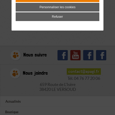
Personnaliser les cookies
Refuser
Nous suivre
contact@apagi.fr
Nous joindre
Tél. 04 76 77 20 06
659 Route de L'Isère
38420 LE VERSOUD
Actualités
Boutique