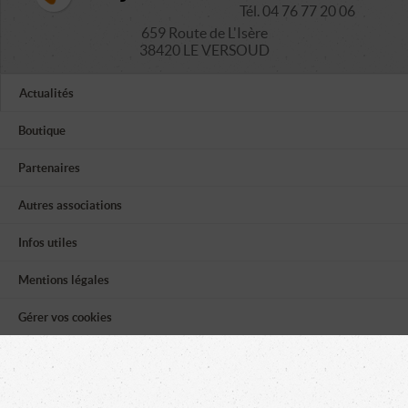
Tél. 04 76 77 20 06
659 Route de L'Isère
38420 LE VERSOUD
Actualités
Boutique
Partenaires
Autres associations
Infos utiles
Mentions légales
Gérer vos cookies