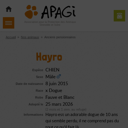
Aller
Aller
Aller
à
au
au
la
contenu
pied
navigation
de
Association pour la Protection des Animaux
Grenoble et Isère
page
Accueil
»
Nos animaux
»
Anciens pensionnaires
Hayro
CHIEN
Espèce
Mâle
Sexe
8 juin 2015
Date de naissance
x Dogue
Race
Fauve et Blanc
Robe
25 mars 2026
Adopté le
(2 mois et 1 sem. au refuge)
Hayro est un adorable dogue de 10 ans
Informations
qui semble perdu, il ne comprend pas du
tout ce qu'il fait là...