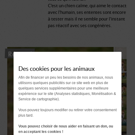
C'est un chien calme, qui aime le contact
avec l'humain, ses ententes sont encore
à tester mais il ne semble pour l'instant
pas réactif avec ses congénères.
Réservé
Des cookies pour les animaux
Afin de financer un peu les besoins de nos animaux, nous
utilisons quelques publicités sur ce site web en plus de
quelques services supplémentaires pour une meilleure
expérience sur le site (Analyses statistiques, Monétisation &
Service de cartographie).
Vous pouvez toujours modifier ou retirer votre consentement
plus tard.
Vous pouvez choisir de nous aider en faisant un don, ou
en acceptant les cookies !