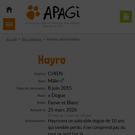
Aller
Aller
Aller
à
au
au
la
contenu
pied
navigation
de
Association pour la Protection des Animaux
Grenoble et Isère
page
Accueil
»
Nos animaux
»
Anciens pensionnaires
Hayro
CHIEN
Espèce
Mâle
Sexe
8 juin 2015
Date de naissance
x Dogue
Race
Fauve et Blanc
Robe
25 mars 2026
Adopté le
(2 mois et 1 sem. au refuge)
Hayro est un adorable dogue de 10 ans
Informations
qui semble perdu, il ne comprend pas du
tout ce qu'il fait là...