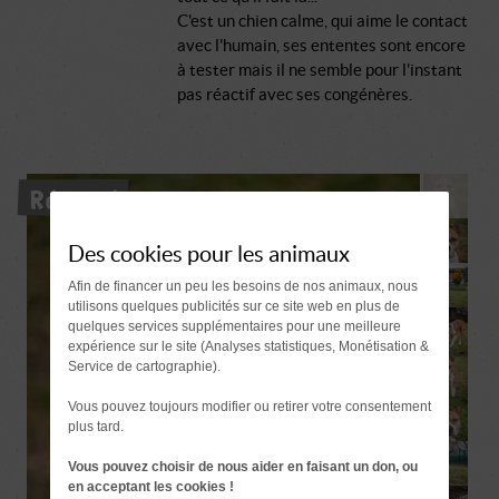
C'est un chien calme, qui aime le contact
avec l'humain, ses ententes sont encore
à tester mais il ne semble pour l'instant
pas réactif avec ses congénères.
Réservé
Des cookies pour les animaux
Afin de financer un peu les besoins de nos animaux, nous
utilisons quelques publicités sur ce site web en plus de
quelques services supplémentaires pour une meilleure
expérience sur le site (Analyses statistiques, Monétisation &
Service de cartographie).
Vous pouvez toujours modifier ou retirer votre consentement
plus tard.
Vous pouvez choisir de nous aider en faisant un don, ou
en acceptant les cookies !