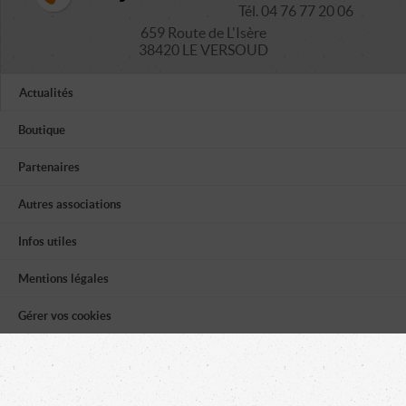
Tél. 04 76 77 20 06
659 Route de L'Isère
38420 LE VERSOUD
Actualités
Boutique
Partenaires
Autres associations
Infos utiles
Mentions légales
Gérer vos cookies