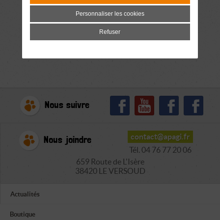
Personnaliser les cookies
Refuser
Nous suivre
contact@apagi.fr
Nous joindre
Tél. 04 76 77 20 06
659 Route de L'Isère
38420 LE VERSOUD
Actualités
Boutique