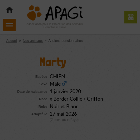
Aller
Aller
Aller
à
au
au
la
contenu
pied
navigation
de
Association pour la Protection des Animaux
Grenoble et Isère
page
Accueil
»
Nos animaux
»
Anciens pensionnaires
Marty
CHIEN
Espèce
Mâle
Sexe
1 janvier 2020
Date de naissance
x Border Collie / Griffon
Race
Noir et Blanc
Robe
27 mai 2026
Adopté le
(2 sem. au refuge)