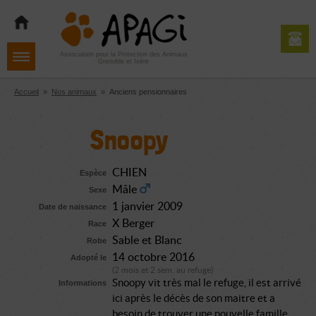
Aller
Aller
Aller
à
au
au
la
contenu
pied
navigation
de
Association pour la Protection des Animaux
Grenoble et Isère
page
Accueil
»
Nos animaux
»
Anciens pensionnaires
Snoopy
CHIEN
Espèce
Mâle
Sexe
1 janvier 2009
Date de naissance
X Berger
Race
Sable et Blanc
Robe
14 octobre 2016
Adopté le
(2 mois et 2 sem. au refuge)
Snoopy vit très mal le refuge, il est arrivé
Informations
ici après le décès de son maitre et a
besoin de trouver une nouvelle famille