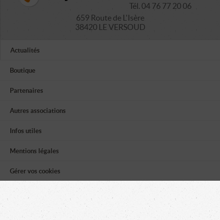
Tél. 04 76 77 20 06
659 Route de L'Isère
38420 LE VERSOUD
Actualités
Boutique
Partenaires
Autres associations
Infos utiles
Mentions légales
Gérer vos cookies