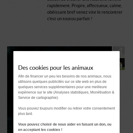
rapidement. Propre, affectueux, calme,
obéissant bref venez vite le rencontrer
c'est un toutou parfait !
Des cookies pour les animaux
Afin de financer un peu les besoins de nos animaux, nous
utilisons quelques publicités sur ce site web en plus de
quelques services supplémentaires pour une meilleure
expérience sur le site (Analyses statistiques, Monétisation &
Service de cartographie).
Vous pouvez toujours modifier ou retirer votre consentement
plus tard.
Vous pouvez choisir de nous aider en faisant un don, ou
en acceptant les cookies !