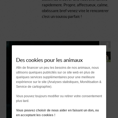
rapidement. Propre, affectueux, calme,
obéissant bref venez vite le rencontrer
c'est un toutou parfait !
Des cookies pour les animaux
Afin de financer un peu les besoins de nos animaux, nous
utilisons quelques publicités sur ce site web en plus de
quelques services supplémentaires pour une meilleure
expérience sur le site (Analyses statistiques, Monétisation &
Service de cartographie).
Vous pouvez toujours modifier ou retirer votre consentement
plus tard.
Vous pouvez choisir de nous aider en faisant un don, ou
en acceptant les cookies !