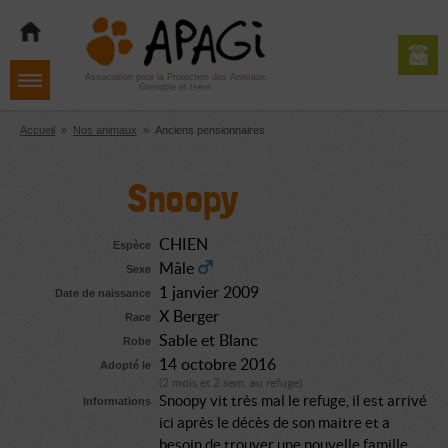
Aller
Aller
Aller
à
au
au
la
contenu
pied
navigation
de
Association pour la Protection des Animaux
Grenoble et Isère
page
Accueil
»
Nos animaux
»
Anciens pensionnaires
Snoopy
CHIEN
Espèce
Mâle
Sexe
1 janvier 2009
Date de naissance
X Berger
Race
Sable et Blanc
Robe
14 octobre 2016
Adopté le
(2 mois et 2 sem. au refuge)
Snoopy vit très mal le refuge, il est arrivé
Informations
ici après le décès de son maitre et a
besoin de trouver une nouvelle famille