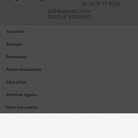
Tél. 04 76 77 20 06
659 Route de L'Isère
38420 LE VERSOUD
Actualités
Boutique
Partenaires
Autres associations
Infos utiles
Mentions légales
Gérer vos cookies