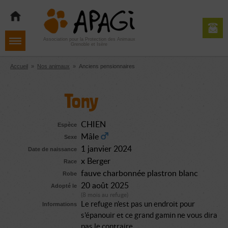
Aller
Aller
Aller
à
au
au
la
contenu
pied
navigation
de
Association pour la Protection des Animaux
Grenoble et Isère
page
Accueil
»
Nos animaux
»
Anciens pensionnaires
Tony
CHIEN
Espèce
Mâle
Sexe
1 janvier 2024
Date de naissance
x Berger
Race
fauve charbonnée plastron blanc
Robe
20 août 2025
Adopté le
(8 mois au refuge)
Le refuge n'est pas un endroit pour
Informations
s'épanouir et ce grand gamin ne vous dira
pas le contraire.