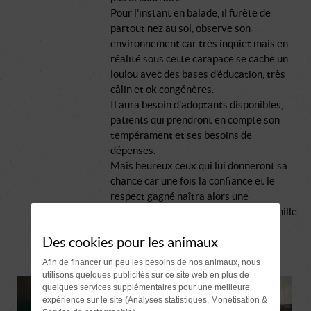
Pour l'instant en balade, il furète de
partout nez au sol, observe son
environnement car très inquiet mais en
réalité sous cette carapace se cache un
loulou avec des bases d'éducation, très
câlin et ok congénères.
Il aura besoin d'adoptants disponibles,
patients qui prendront en compte son
tempérament et ses besoins de
dépenses.
Mais heureux ceux qui lui donneront sa
chance car une fois la confiance et le
respect gagné naîtra alors une
complicité qui en fera un loulou de famille
exemplaire.
Des cookies pour les animaux
Afin de financer un peu les besoins de nos animaux, nous
utilisons quelques publicités sur ce site web en plus de
quelques services supplémentaires pour une meilleure
expérience sur le site (Analyses statistiques, Monétisation &