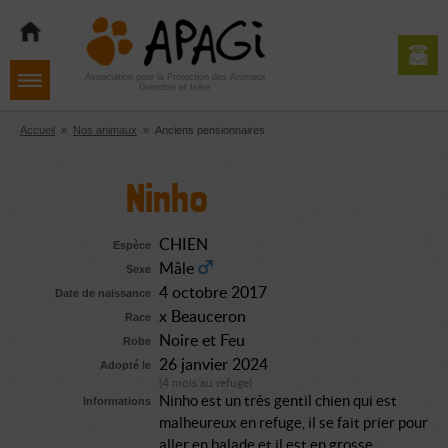
Aller
Aller
Aller
à
au
au
la
contenu
pied
navigation
de
Association pour la Protection des Animaux
Grenoble et Isère
page
Accueil
»
Nos animaux
»
Anciens pensionnaires
Ninho
CHIEN
Espèce
Mâle
Sexe
4 octobre 2017
Date de naissance
x Beauceron
Race
Noire et Feu
Robe
26 janvier 2024
Adopté le
(4 mois au refuge)
Ninho est un très gentil chien qui est
Informations
malheureux en refuge, il se fait prier pour
aller en balade et il est en grosse