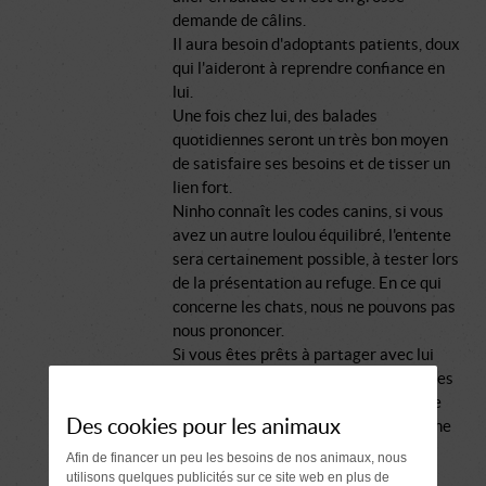
demande de câlins.
Il aura besoin d'adoptants patients, doux
qui l'aideront à reprendre confiance en
lui.
Une fois chez lui, des balades
quotidiennes seront un très bon moyen
de satisfaire ses besoins et de tisser un
lien fort.
Ninho connaît les codes canins, si vous
avez un autre loulou équilibré, l'entente
sera certainement possible, à tester lors
de la présentation au refuge. En ce qui
concerne les chats, nous ne pouvons pas
nous prononcer.
Si vous êtes prêts à partager avec lui
votre quotidien et lui faire découvrir les
joies de la vie de famille alors venez le
Des cookies pour les animaux
rencontrer et vous apprivoisez, vous ne
le regretterez pas.
Afin de financer un peu les besoins de nos animaux, nous
utilisons quelques publicités sur ce site web en plus de