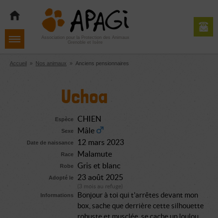
Aller
Aller
Aller
à
au
au
la
contenu
pied
navigation
de
Association pour la Protection des Animaux
Grenoble et Isère
page
Accueil
»
Nos animaux
»
Anciens pensionnaires
Uchoa
CHIEN
Espèce
Mâle
Sexe
12 mars 2023
Date de naissance
Malamute
Race
Gris et blanc
Robe
23 août 2025
Adopté le
(3 mois au refuge)
Bonjour à toi qui t'arrêtes devant mon
Informations
box, sache que derrière cette silhouette
robuste et musclée, se cache un loulou