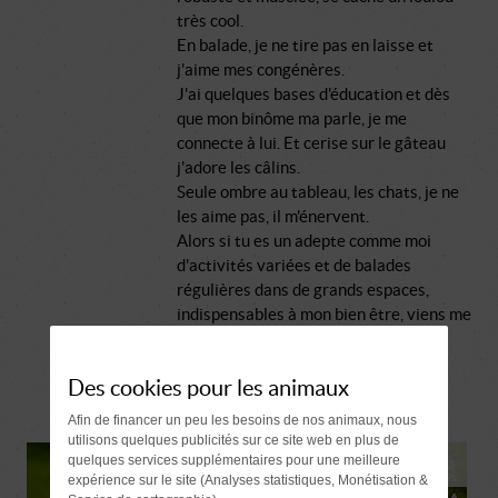
très cool.
En balade, je ne tire pas en laisse et
j'aime mes congénères.
J'ai quelques bases d'éducation et dès
que mon binôme ma parle, je me
connecte à lui. Et cerise sur le gâteau
j'adore les câlins.
Seule ombre au tableau, les chats, je ne
les aime pas, il m'énervent.
Alors si tu es un adepte comme moi
d'activités variées et de balades
régulières dans de grands espaces,
indispensables à mon bien être, viens me
rejoindre, je t'ouvre mes papattes en
grand.
Des cookies pour les animaux
Afin de financer un peu les besoins de nos animaux, nous
utilisons quelques publicités sur ce site web en plus de
quelques services supplémentaires pour une meilleure
expérience sur le site (Analyses statistiques, Monétisation &