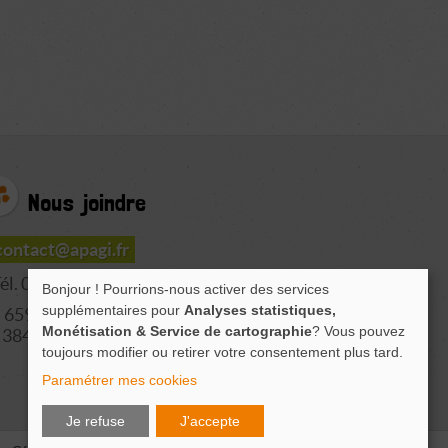
Nous joindre
contact@apagi.fr
él. 04 76 77 20 06
Bonjour ! Pourrions-nous activer des services
supplémentaires pour
Analyses statistiques,
659 Route de L'Isère
Monétisation & Service de cartographie
? Vous pouvez
38420 LE VERSOUD
toujours modifier ou retirer votre consentement plus tard.
Paramétrer mes cookies
Je refuse
J'accepte