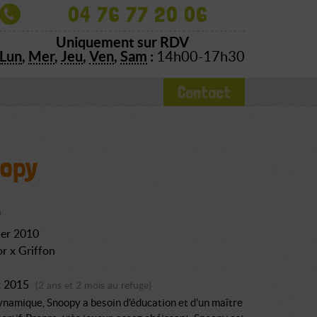
04 76 77 20 06
Uniquement sur RDV
Lun
,
Mer
,
Jeu
,
Ven
,
Sam
:
14h00-17h30
Contact
opy
ier 2010
r x Griffon
t 2015
(2 ans et 2 mois au refuge)
ynamique, Snoopy a besoin d'éducation et d'un maître