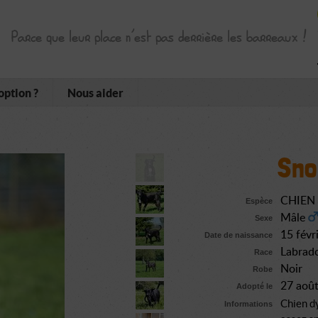
Parce que leur place n’est pas derrière les barreaux !
option ?
Nous aider
Sno
CHIEN
Espèce
Mâle
Sexe
15 févr
Date de naissance
Labrado
Race
Noir
Robe
27 aoû
Adopté le
Chien d
Informations