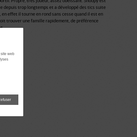
ortif. Propre, très joueur, assez obéissant. Snoopy est
e depuis trop longtemps et a développé des tics suite
i, en effet il tourne en rond sans cesse quand il est en
 doit trouver une famille rapidement, de préférence
t..
 site web
lyses
efuser