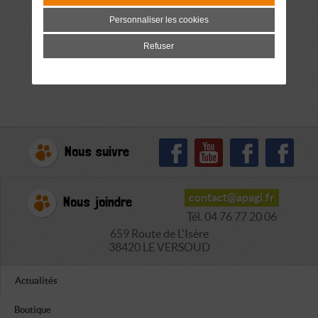
Personnaliser les cookies
Refuser
Nous suivre
contact@apagi.fr
Nous joindre
Tél. 04 76 77 20 06
659 Route de L'Isère
38420 LE VERSOUD
Actualités
Boutique