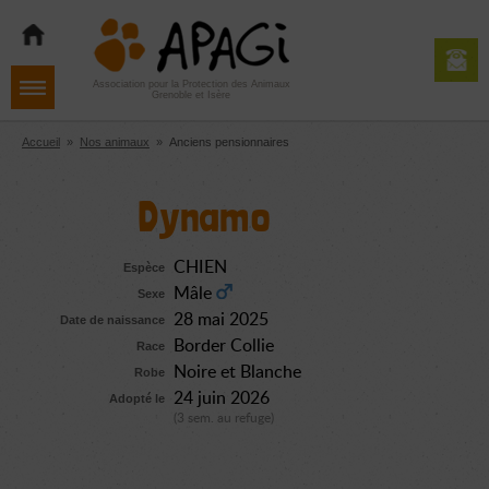
Aller
Aller
Aller
à
au
au
la
contenu
pied
navigation
de
Association pour la Protection des Animaux
Grenoble et Isère
page
Accueil
»
Nos animaux
»
Anciens pensionnaires
Dynamo
CHIEN
Espèce
Mâle
Sexe
28 mai 2025
Date de naissance
Border Collie
Race
Noire et Blanche
Robe
24 juin 2026
Adopté le
(3 sem. au refuge)