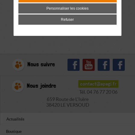
Personnaliser les cookies
Refuser
Nous suivre
contact@apagi.fr
Nous joindre
Tél. 04 76 77 20 06
659 Route de L'Isère
38420 LE VERSOUD
Actualités
Boutique