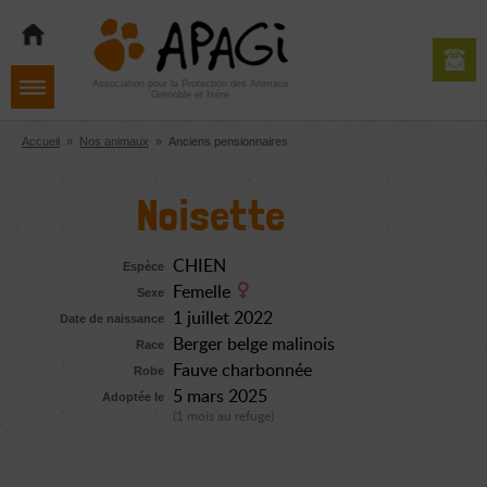
Aller
Aller
Aller
à
au
au
la
contenu
pied
navigation
de
Association pour la Protection des Animaux
Grenoble et Isère
page
Accueil
»
Nos animaux
»
Anciens pensionnaires
Noisette
CHIEN
Espèce
Femelle
Sexe
1 juillet 2022
Date de naissance
Berger belge malinois
Race
Fauve charbonnée
Robe
5 mars 2025
Adoptée le
(1 mois au refuge)