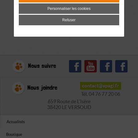
Personnaliser les cookies
Refuser
Nous suivre
contact@apagi.fr
Nous joindre
Tél. 04 76 77 20 06
659 Route de L'Isère
38420 LE VERSOUD
Actualités
Boutique