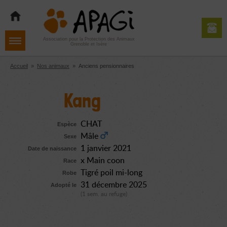
Aller
Aller
Aller
à
au
au
la
contenu
pied
navigation
de
Association pour la Protection des Animaux
Grenoble et Isère
page
Accueil
»
Nos animaux
»
Anciens pensionnaires
Kang
CHAT
Espèce
Mâle
Sexe
1 janvier 2021
Date de naissance
x Main coon
Race
Tigré poil mi-long
Robe
31 décembre 2025
Adopté le
(1 sem. au refuge)