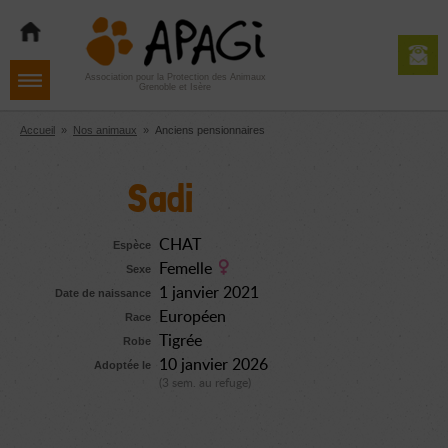
Aller
Aller
Aller
à
au
au
la
contenu
pied
navigation
de
Association pour la Protection des Animaux
Grenoble et Isère
page
Accueil
»
Nos animaux
»
Anciens pensionnaires
Sadi
CHAT
Espèce
Femelle
Sexe
1 janvier 2021
Date de naissance
Européen
Race
Tigrée
Robe
10 janvier 2026
Adoptée le
(3 sem. au refuge)