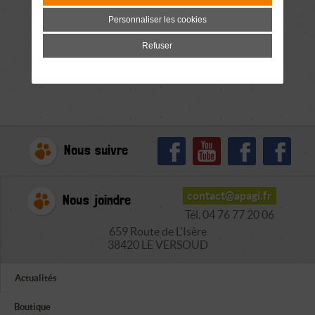
Personnaliser les cookies
Refuser
Nous suivre
contact@apagi.fr
Nous joindre
Tél. 04 76 77 20 06
659 Route de L'Isère
38420 LE VERSOUD
Actualités
Boutique