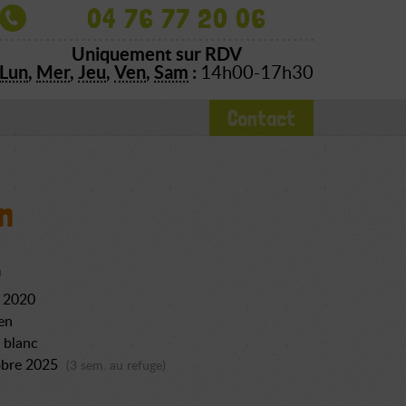
04 76 77 20 06
Uniquement sur RDV
Lun
,
Mer
,
Jeu
,
Ven
,
Sam
:
14h00-17h30
Contact
n
l 2020
en
t blanc
obre 2025
(3 sem. au refuge)