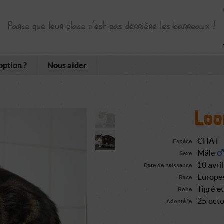
Parce que leur place n’est pas derrière les barreaux !
option ?
Nous aider
Loo
CHAT
Espèce
Mâle
Sexe
10 avri
Date de naissance
Europe
Race
Tigré e
Robe
25 oct
Adopté le