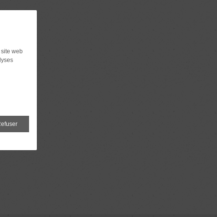
 site web
lyses
efuser