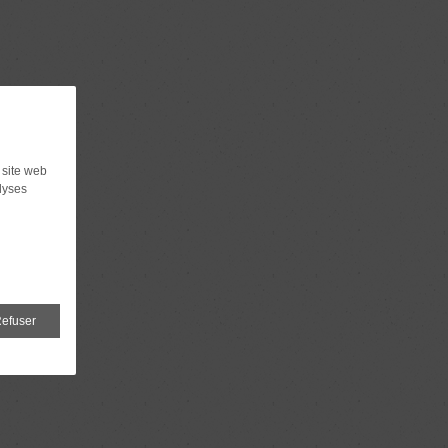
 site web
lyses
efuser