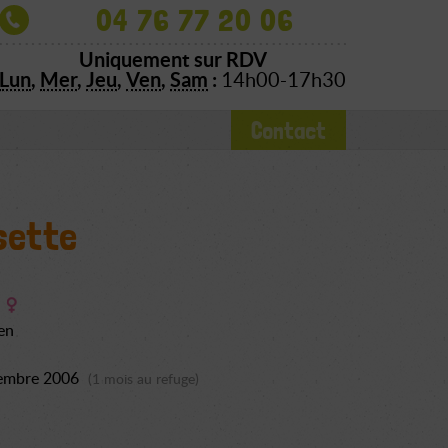
04 76 77 20 06
Uniquement sur RDV
Lun
,
Mer
,
Jeu
,
Ven
,
Sam
:
14h00-17h30
Contact
sette
en
embre 2006
(1 mois au refuge)