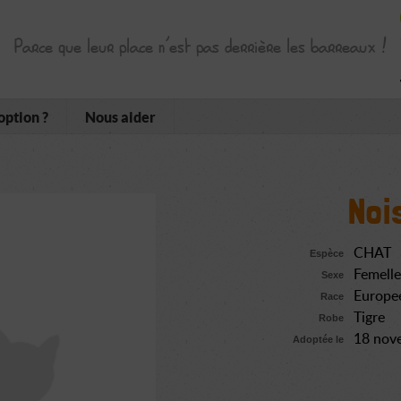
Parce que leur place n’est pas derrière les barreaux !
option ?
Nous aider
Noi
CHAT
Espèce
Femelle
Sexe
Europe
Race
Tigre
Robe
18 nov
Adoptée le