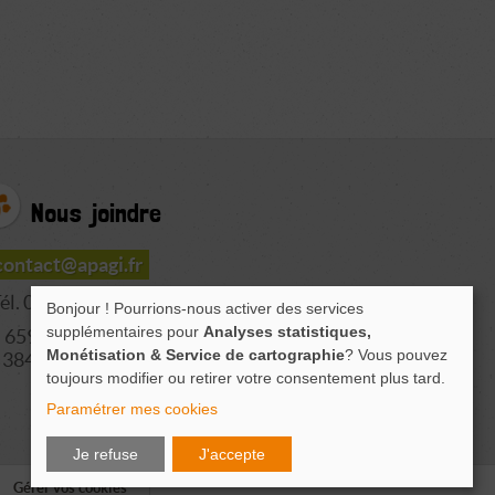
Nous joindre
contact@apagi.fr
él. 04 76 77 20 06
Bonjour ! Pourrions-nous activer des services
supplémentaires pour
Analyses statistiques,
659 Route de L'Isère
Monétisation & Service de cartographie
? Vous pouvez
38420 LE VERSOUD
toujours modifier ou retirer votre consentement plus tard.
Paramétrer mes cookies
Je refuse
J'accepte
Gérer vos cookies