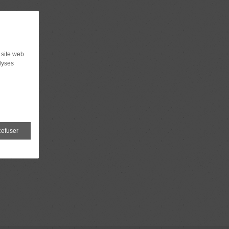
 site web
lyses
efuser