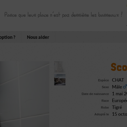
Parce que leur place n’est pas derrière les barreaux !
option ?
Nous aider
Sco
CHAT
Espèce
Mâle
Sexe
1 mai 
Date de naissance
Europé
Race
Tigré
Robe
15 oct
Adopté le