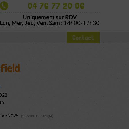
04 76 77 20 06
Uniquement sur RDV
Lun
,
Mer
,
Jeu
,
Ven
,
Sam
:
14h00-17h30
Contact
field
2022
en
obre 2025
(5 jours au refuge)