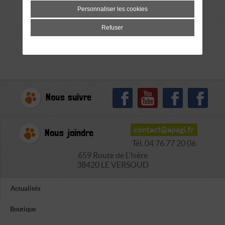
Personnaliser les cookies
Refuser
Nous suivre
contact@apagi.fr
Nous joindre
Tél. 04 76 77 20 06
659 Route de L'Isère
38420 LE VERSOUD
Actualités
Boutique