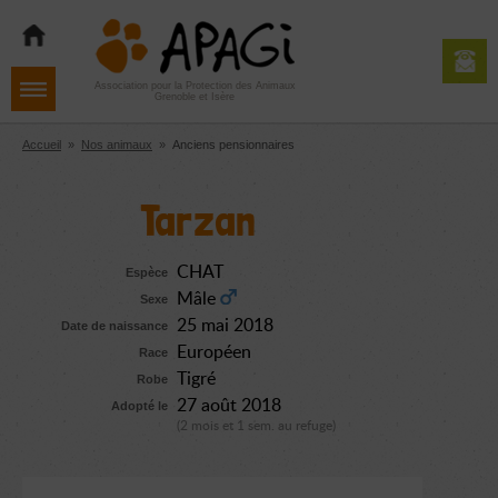
Aller
Aller
Aller
à
au
au
la
contenu
pied
navigation
de
Association pour la Protection des Animaux
Grenoble et Isère
page
Accueil
»
Nos animaux
»
Anciens pensionnaires
Tarzan
CHAT
Espèce
Mâle
Sexe
25 mai 2018
Date de naissance
Européen
Race
Tigré
Robe
27 août 2018
Adopté le
(2 mois et 1 sem. au refuge)