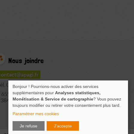
Nous joindre
contact@apagi.fr
él. 04 76 77 20 06
Bonjour ! Pourrions-nous activer des services
supplémentaires pour
Analyses statistiques,
659 Route de L'Isère
Monétisation & Service de cartographie
? Vous pouvez
38420 LE VERSOUD
toujours modifier ou retirer votre consentement plus tard.
Paramétrer mes cookies
Je refuse
J'accepte