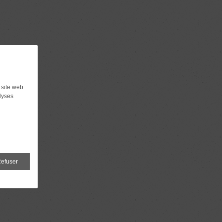
 site web
lyses
efuser