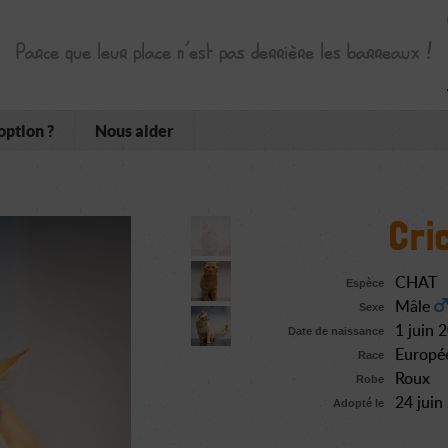
Parce que leur place n’est pas derrière les barreaux !
option ?
Nous aider
Cri
CHAT
Espèce
Mâle
Sexe
1 juin 
Date de naissance
Europé
Race
Roux
Robe
24 jui
Adopté le