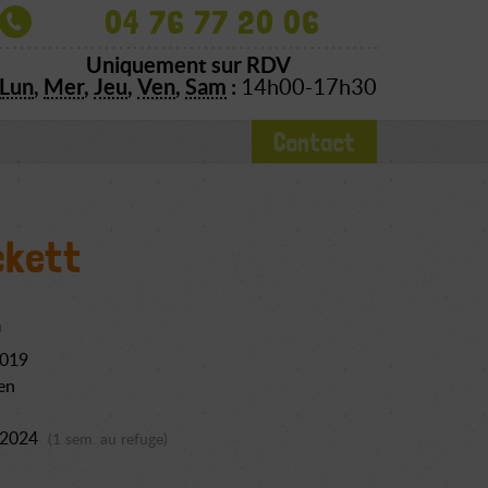
04 76 77 20 06
Uniquement sur RDV
Lun
,
Mer
,
Jeu
,
Ven
,
Sam
:
14h00-17h30
Contact
ckett
2019
en
n 2024
(1 sem. au refuge)