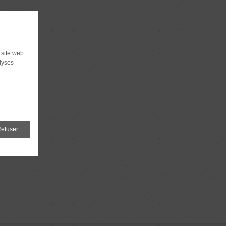
 site web
lyses
efuser