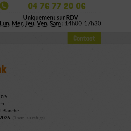
04 76 77 20 06
Uniquement sur RDV
Lun
,
Mer
,
Jeu
,
Ven
,
Sam
:
14h00-17h30
Contact
nk
2025
en
t Blanche
 2026
(3 sem. au refuge)