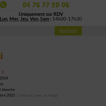
04 76 77 20 06
Uniquement sur RDV
Lun
,
Mer
,
Jeu
,
Ven
,
Sam
:
14h00-17h30
Contact
i
 2024
en
t blanche
obre 2025
(2 mois et 2 sem. au refuge)