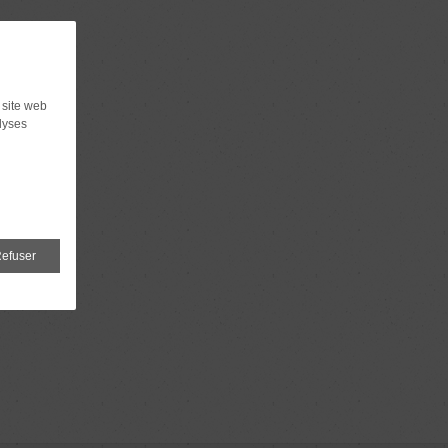
 site web
lyses
efuser