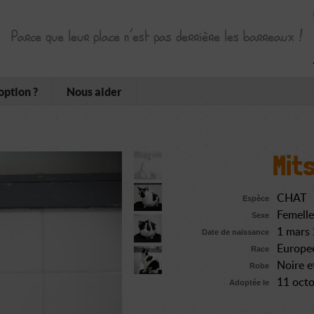
Parce que leur place n’est pas derrière les barreaux !
option ?
Nous aider
Mits
CHAT
Espèce
Femelle
Sexe
1 mars
Date de naissance
Europe
Race
Noire e
Robe
11 oct
Adoptée le