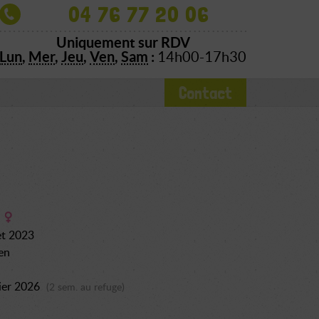
04 76 77 20 06
Uniquement sur RDV
Lun
,
Mer
,
Jeu
,
Ven
,
Sam
:
14h00-17h30
Contact
let 2023
en
ier 2026
(2 sem. au refuge)