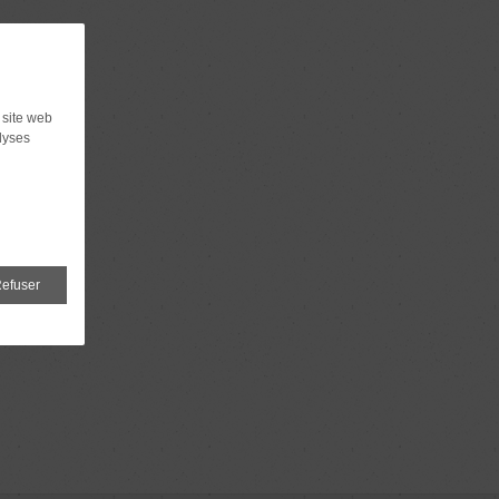
 site web
lyses
efuser