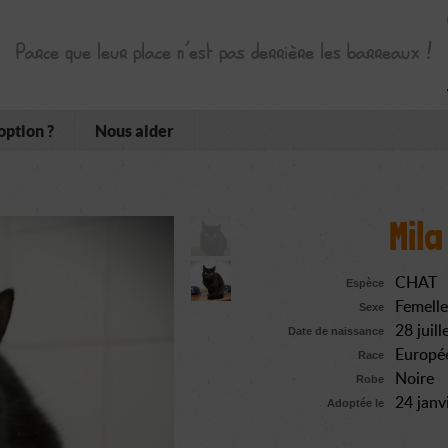
Parce que leur place n’est pas derrière les barreaux !
option ?
Nous aider
Mila
CHAT
Espèce
Femelle
Sexe
28 juil
Date de naissance
Europé
Race
Noire
Robe
24 janv
Adoptée le