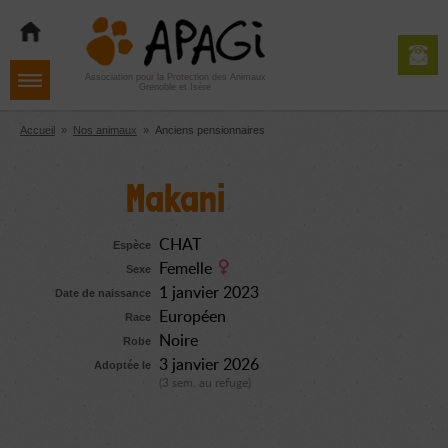
Aller
Aller
Aller
à
au
au
la
contenu
pied
navigation
de
Association pour la Protection des Animaux
Grenoble et Isère
page
Accueil
»
Nos animaux
»
Anciens pensionnaires
Makani
CHAT
Espèce
Femelle
Sexe
1 janvier 2023
Date de naissance
Européen
Race
Noire
Robe
3 janvier 2026
Adoptée le
(3 sem. au refuge)