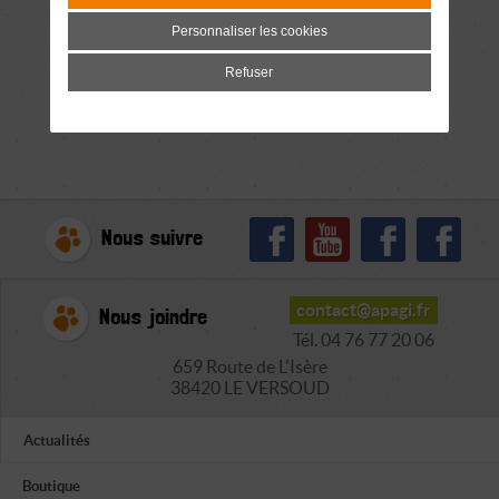
Personnaliser les cookies
Refuser
Nous suivre
contact@apagi.fr
Nous joindre
Tél. 04 76 77 20 06
659 Route de L'Isère
38420 LE VERSOUD
Actualités
Boutique