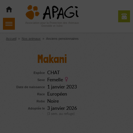
Aller
Aller
Aller
à
au
au
la
contenu
pied
navigation
de
Association pour la Protection des Animaux
Grenoble et Isère
page
Accueil
»
Nos animaux
»
Anciens pensionnaires
Makani
CHAT
Espèce
Femelle
Sexe
1 janvier 2023
Date de naissance
Européen
Race
Noire
Robe
3 janvier 2026
Adoptée le
(3 sem. au refuge)