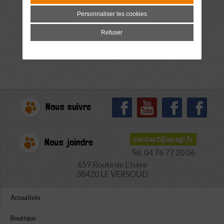
Personnaliser les cookies
Refuser
Nous suivre
contact@apagi.fr
Nous joindre
Tél. 04 76 77 20 06
659 Route de L'Isère
38420 LE VERSOUD
Actualités
Boutique