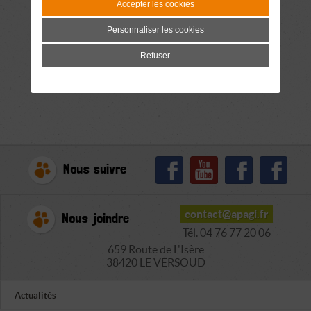
Accepter les cookies
Personnaliser les cookies
Refuser
Nous suivre
contact@apagi.fr
Nous joindre
Tél. 04 76 77 20 06
659 Route de L'Isère
38420 LE VERSOUD
Actualités