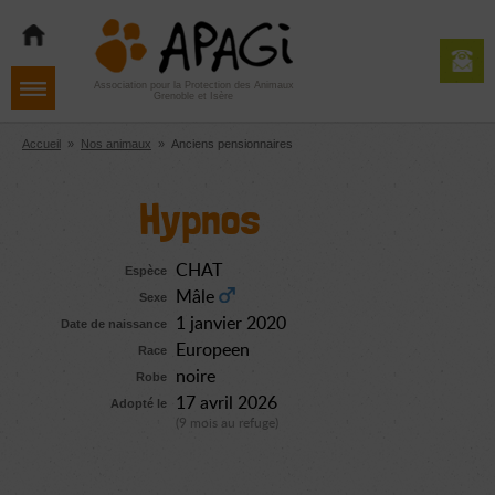
Aller
Aller
Aller
à
au
au
la
contenu
pied
navigation
de
Association pour la Protection des Animaux
Grenoble et Isère
page
Accueil
»
Nos animaux
»
Anciens pensionnaires
Hypnos
CHAT
Espèce
Mâle
Sexe
1 janvier 2020
Date de naissance
Europeen
Race
noire
Robe
17 avril 2026
Adopté le
(9 mois au refuge)