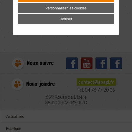
Personnaliser les cookies
Refuser
Nous suivre
contact@apagi.fr
Nous joindre
Tél. 04 76 77 20 06
659 Route de L'Isère
38420 LE VERSOUD
Actualités
Boutique