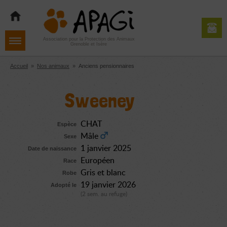
Aller
Aller
Aller
à
au
au
la
contenu
pied
navigation
de
Association pour la Protection des Animaux
Grenoble et Isère
page
Accueil
»
Nos animaux
»
Anciens pensionnaires
Sweeney
CHAT
Espèce
Mâle
Sexe
1 janvier 2025
Date de naissance
Européen
Race
Gris et blanc
Robe
19 janvier 2026
Adopté le
(2 sem. au refuge)