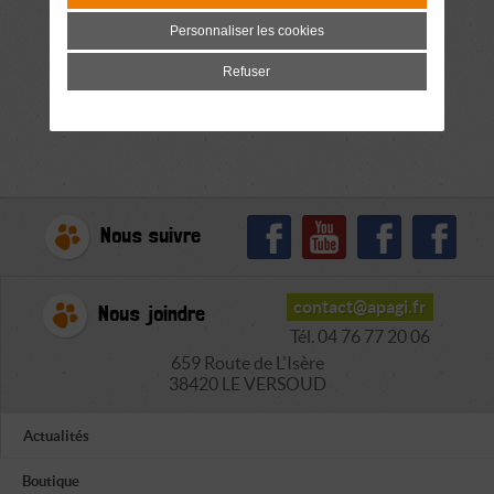
Personnaliser les cookies
Refuser
Nous suivre
contact@apagi.fr
Nous joindre
Tél. 04 76 77 20 06
659 Route de L'Isère
38420 LE VERSOUD
Actualités
Boutique