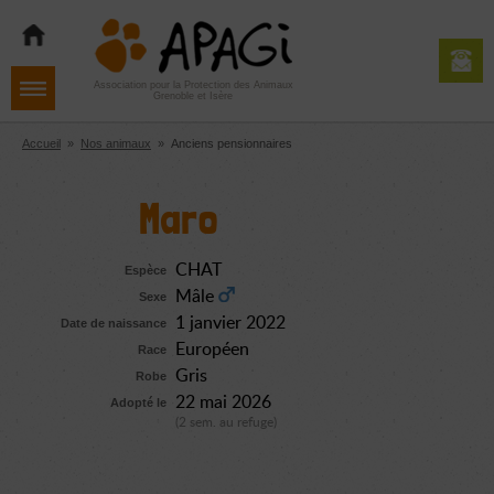
Aller
Aller
Aller
à
au
au
la
contenu
pied
navigation
de
Association pour la Protection des Animaux
Grenoble et Isère
page
Accueil
»
Nos animaux
»
Anciens pensionnaires
Maro
CHAT
Espèce
Mâle
Sexe
1 janvier 2022
Date de naissance
Européen
Race
Gris
Robe
22 mai 2026
Adopté le
(2 sem. au refuge)