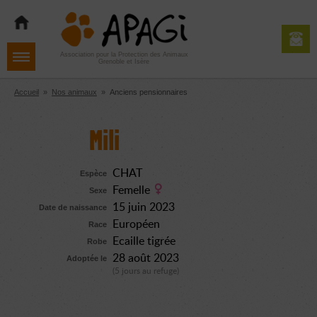
Aller
Aller
Aller
à
au
au
la
contenu
pied
navigation
de
Association pour la Protection des Animaux
Grenoble et Isère
page
Accueil
»
Nos animaux
»
Anciens pensionnaires
Mili
CHAT
Espèce
Femelle
Sexe
15 juin 2023
Date de naissance
Européen
Race
Ecaille tigrée
Robe
28 août 2023
Adoptée le
(5 jours au refuge)