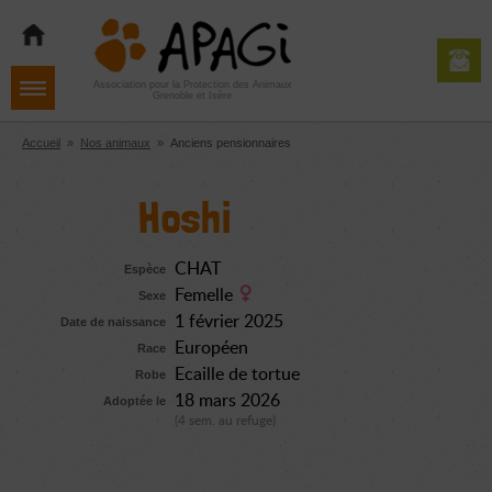
Aller
Aller
Aller
à
au
au
la
contenu
pied
navigation
de
Association pour la Protection des Animaux
Grenoble et Isère
page
Accueil
»
Nos animaux
»
Anciens pensionnaires
Hoshi
CHAT
Espèce
Femelle
Sexe
1 février 2025
Date de naissance
Européen
Race
Ecaille de tortue
Robe
18 mars 2026
Adoptée le
(4 sem. au refuge)