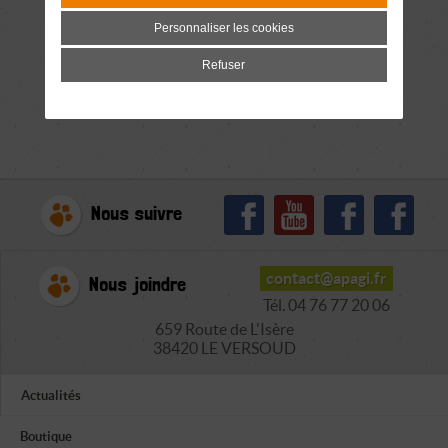
Personnaliser les cookies
Refuser
Nous suivre
contact@apagi.fr
Nous joindre
Tél. 04 76 77 20 06
659 Route de L'Isère
38420 LE VERSOUD
Actualités
Boutique