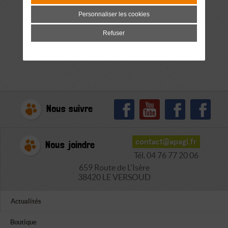
Personnaliser les cookies
Refuser
Nous suivre
contact@apagi.fr
Nous joindre
Tél. 04 76 77 20 06
659 Route de L'Isère
38420 LE VERSOUD
Actualités
Boutique