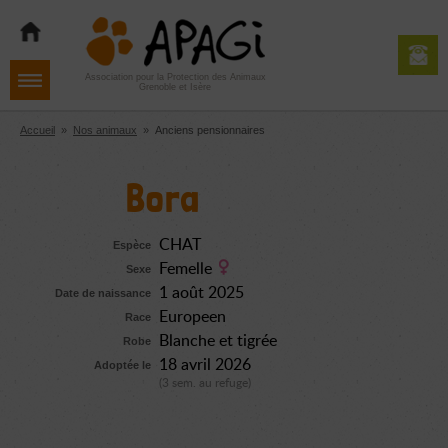
Aller
Aller
Aller
à
au
au
la
contenu
pied
navigation
de
Association pour la Protection des Animaux
Grenoble et Isère
page
Accueil
»
Nos animaux
»
Anciens pensionnaires
Bora
CHAT
Espèce
Femelle
Sexe
1 août 2025
Date de naissance
Europeen
Race
Blanche et tigrée
Robe
18 avril 2026
Adoptée le
(3 sem. au refuge)