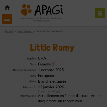
Aller
Aller
Aller
à
au
au
la
contenu
pied
navigation
de
Association pour la Protection des Animaux
Grenoble et Isère
page
Accueil
»
Nos animaux
»
Anciens pensionnaires
Little Romy
CHAT
Espèce
Femelle
Sexe
1 octobre 2025
Date de naissance
Européen
Race
Blanche et tigrée
Robe
12 janvier 2026
Adoptée le
(4 sem. au refuge)
Actuellement en famille d'accueil, visible
Informations
uniquement sur rendez-vous