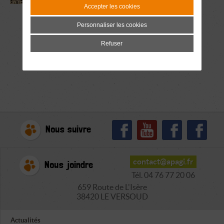
Accepter les cookies
Personnaliser les cookies
Refuser
Nous suivre
contact@apagi.fr
Nous joindre
Tél. 04 76 77 20 06
659 Route de L'Isère
38420 LE VERSOUD
Actualités