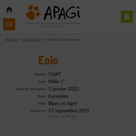
Aller
Aller
Aller
à
au
au
la
contenu
pied
navigation
de
Association pour la Protection des Animaux
Grenoble et Isère
page
Accueil
»
Nos animaux
»
Anciens pensionnaires
Eole
CHAT
Espèce
Mâle
Sexe
1 janvier 2022
Date de naissance
Européen
Race
Blanc et tigré
Robe
27 septembre 2025
Adopté le
(3 sem. au refuge)