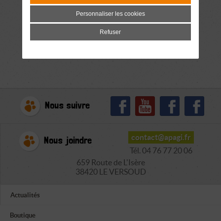
Personnaliser les cookies
Refuser
Nous suivre
contact@apagi.fr
Nous joindre
Tél. 04 76 77 20 06
659 Route de L'Isère
38420 LE VERSOUD
Actualités
Boutique