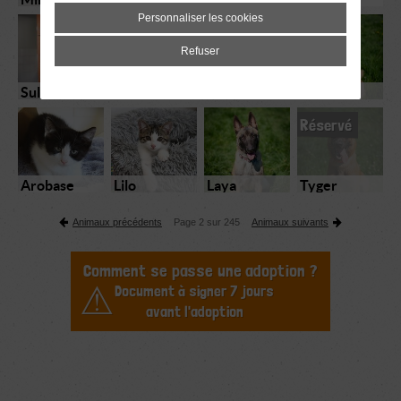
Personnaliser les cookies
Refuser
Sultan
Pablo
Enya
Loco
Réservé
Arobase
Lilo
Laya
Tyger
Animaux précédents
Page 2 sur 245
Animaux suivants
Comment se passe une adoption ?
Document à signer 7 jours
avant l'adoption