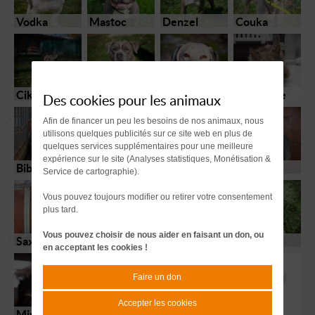
Vodka
Mastoc
Denzel
Couka
Ciko
Atlas
Sun
Hermione
Des cookies pour les animaux
Réservé
Afin de financer un peu les besoins de nos animaux, nous
utilisons quelques publicités sur ce site web en plus de
quelques services supplémentaires pour une meilleure
expérience sur le site (Analyses statistiques, Monétisation &
Bibou
Kumquat
Ozana
Foehn
Service de cartographie).
Vous pouvez toujours modifier ou retirer votre consentement
plus tard.
Vous pouvez choisir de nous aider en faisant un don, ou
Saxo
Indy
Luciole
Mina
en acceptant les cookies !
Faire un don
Accepter les cookies
Mina
Agapa
Ocarina
Tarzan