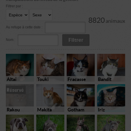
Filtrer par :
8820
animaux
Au refuge à cette date :
Nom :
Altai
Touki
Fracasse
Bandit
Réservé
Rakou
Makita
Gotham
Iriz