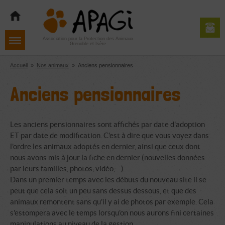
Aller
Aller
Aller
à
au
au
la
contenu
pied
navigation
de
Association pour la Protection des Animaux
Grenoble et Isère
page
Accueil
»
Nos animaux
»
Anciens pensionnaires
Anciens pensionnaires
Les anciens pensionnaires sont affichés par date d'adoption
ET par date de modification. C'est à dire que vous voyez dans
l'ordre les animaux adoptés en dernier, ainsi que ceux dont
nous avons mis à jour la fiche en dernier (nouvelles données
par leurs familles, photos, vidéo, ...).
Dans un premier temps avec les débuts du nouveau site il se
peut que cela soit un peu sans dessus dessous, et que des
animaux remontent sans qu'il y ai de photos par exemple. Cela
s'estompera avec le temps lorsqu'on nous aurons fini certaines
manipulations au niveau de la gestion.