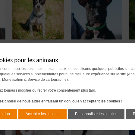
Pablo
Enya
L
4 ans
1 an
Réservé
3 sem. au refuge
2 mois et 1 sem. au refuge
1 
okies pour les animaux
ancer un peu les besoins de nos animaux, nous utilisons quelques publicités sur ce
 quelques services supplémentaires pour une meilleure expérience sur le site (Ana
s, Monétisation & Service de cartographie).
 toujours modifier ou retirer votre consentement plus tard.
z choisir de nous aider en faisant un don, ou en acceptant les cookies !
Tyger
Falco
T
4 ans
4 ans
1 an et 3 mois au refuge
3 mois au refuge
1 j
un don
Accepter les cookies
Personnaliser les cookies
R