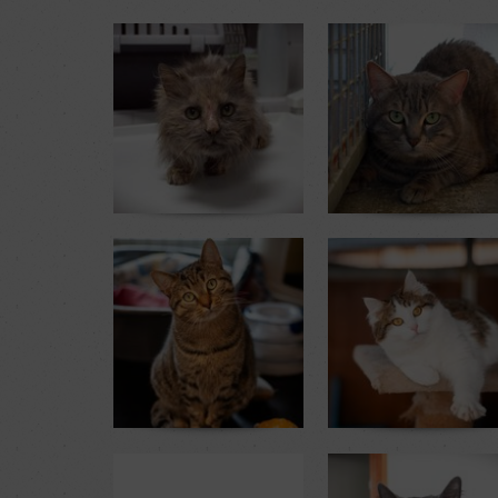
Hermione
Bibou
16 ans
4 ans
1 mois au refuge
1 mois au refuge
Indy
Luciole
3 ans
1 an
3 mois et 2 sem. au refuge
2 mois et 1 sem. au refuge