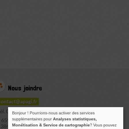
Nous joindre
contact@apagi.fr
él. 04 76 77 20 06
Bonjour ! Pourrions-nous activer des services
supplémentaires pour
Analyses statistiques,
659 Route de L'Isère
Monétisation & Service de cartographie
? Vous pouvez
38420 LE VERSOUD