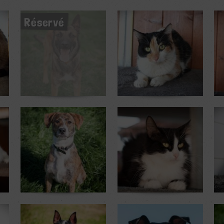
Réservé
Kumquat
Ozana
F
2 ans
3 ans
5 mois et 1 sem. au refuge
1 mois et 1 sem. au refuge
3 
Mina
Mina
A
10 ans
10 ans
2 mois au refuge
2 mois au refuge
1 