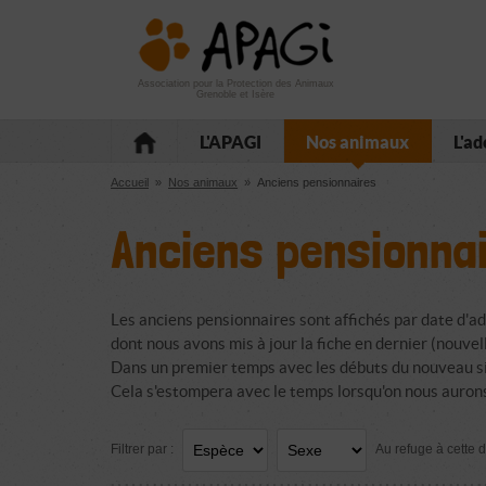
Aller
Aller
Aller
à
au
au
la
contenu
pied
navigation
de
Association pour la Protection des Animaux
Grenoble et Isère
page
L'APAGI
Nos animaux
L'ad
Accueil
»
Nos animaux
»
Anciens pensionnaires
Anciens pensionna
Les anciens pensionnaires sont affichés par date d'ad
dont nous avons mis à jour la fiche en dernier (nouvelle
Dans un premier temps avec les débuts du nouveau sit
Cela s'estompera avec le temps lorsqu'on nous aurons 
Filtrer par :
Au refuge à cette d