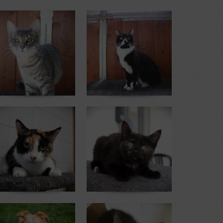
oehn
Saxo
11 mois
2 ans
sem. au refuge
1 sem. au refuge
gapa
Ocarina
2 ans
5 mois
sem. au refuge
1 mois et 2 sem. au refuge