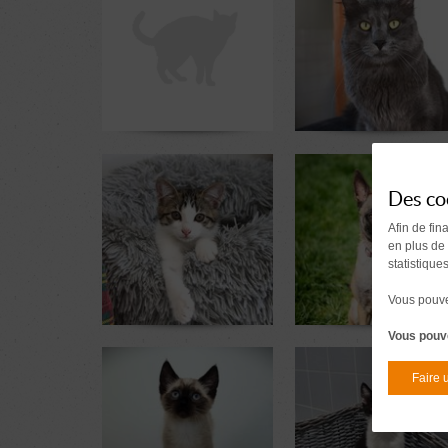
Tarzan
Sultan
8 ans
4 ans
2 mois et 1 sem. au refuge
2 mois au refuge
Des co
Afin de fin
en plus de
statistique
Vous pouvez
Vous pouve
Lilo
Laya
1 an
1 an
2 mois et 2 sem. au refuge
3 mois et 2 sem. au refuge
Faire 