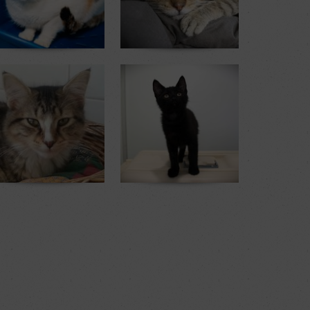
enza
Bernie
5 ans
12 ans
sem. au refuge
4 sem. au refuge
ako
Vettel
13 ans
4 mois
ours au refuge
2 mois et 3 sem. au refuge