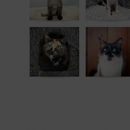
Senna
Button
4 mois
4 mois
2 mois et 2 sem. au refuge
2 mois et 3 sem. au refuge
Tonka
Kami
5 ans
1 an
1 sem. au refuge
1 mois et 1 sem. au refuge